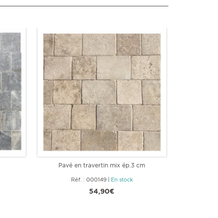
Pavé en travertin mix ép.3 cm
Petit car
Réf. : 000149
|
En stock
Ré
54,90€