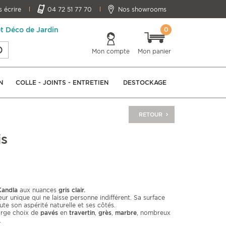
 écrire
04 72 51 77 70
Nos showrooms
0
et Déco de Jardin
Mon compte
Mon panier
N
COLLE - JOINTS - ENTRETIEN
DESTOCKAGE
RETOUR
is
andla
aux nuances
gris clair.
r unique qui ne laisse personne indifférent. Sa surface
te son aspérité naturelle et ses côtés.
rge choix de
pavés
en
travertin
,
grès
,
marbre
, nombreux
.