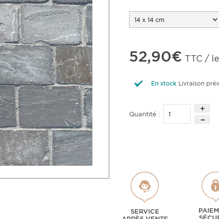
52,90€
TTC / l
En stock
Livraison pré
Quantité :
PAIE
SERVICE
SÉCU
APRÈS VENTE