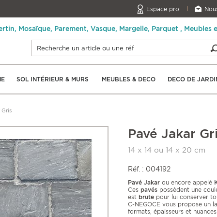
Espace pro
Nous
ertin, Mosaïque, Parement, Vasque, Margelle, Parquet , Meubles 
NE
SOL INTÉRIEUR & MURS
MEUBLES & DECO
DECO DE JARDI
 Gris
Pavé Jakar Gr
14 x 14 ou 14 x 20 cm
Réf. : 004192
Pavé Jakar
ou encore appelé
K
Ces
pavés
possèdent une couleu
est
brute
pour lui conserver tou
C-NEGOCE vous propose un la
formats, épaisseurs et nuances