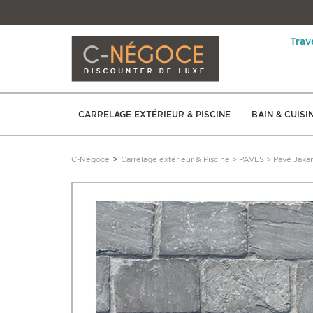
Trav
CARRELAGE EXTÉRIEUR & PISCINE
BAIN & CUISI
>
C-Négoce
Carrelage extérieur & Piscine
>
PAVES
>
Pavé Jakar