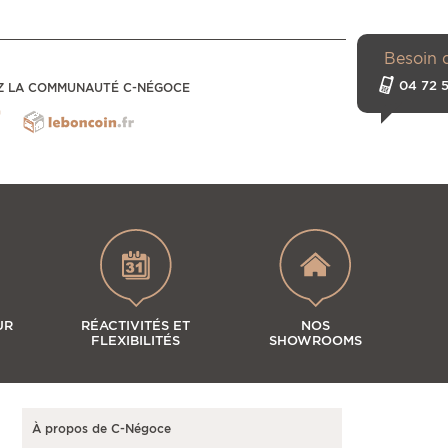
Besoin 
04 72 5
Z LA COMMUNAUTÉ C-NÉGOCE
UR
RÉACTIVITÉS ET
NOS
FLEXIBILITÉS
SHOWROOMS
À propos de C-Négoce