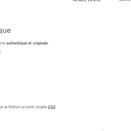
que
erre
authentique et originale
.
.
r la finition un joint souple
CG2