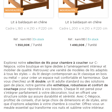
Lit à baldaquin en chêne
Lit à baldaquin en chêne
KAMI
KAMI
Cadre L.180 x H.210 x P.220 cm
Cadre L.200 x H.210 x P.220 cm
Réf. : kami160
|
En stock
Réf. : kami180
|
En stock
/ l'unité
/ l'unité
1 350,00€
1 490,00€
Explorez notre
sélection de lits pour chambre à coucher
sur C-
Négoce, votre boutique en ligne dédiée à l’aménagement intérieur et
mobilier de qualité. Retrouvez une variété de modèles de lits adaptés
à tous les styles — du lit design contemporain au lit classique en bois
ou métal — pour créer un espace nuit confortable et harmonieux. Que
vous cherchiez un
lit double
, un lit adulte standard ou des solutions
gain de place, notre gamme allie
esthétique, robustesse et confort de
couchage
pour répondre à vos besoins. Chaque lit est pensé pour
s’intégrer parfaitement à votre décoration, tout en offrant une
structure solide qui assure durabilité et sérénité. Avec C-Négoce,
profitez de conseils, d’un large choix de dimensions et de styles, ainsi
que d’options adaptées à votre chambre à coucher. Offrez-vous un
meuble essentiel qui transforme vos nuits et sublime votre intérieur.