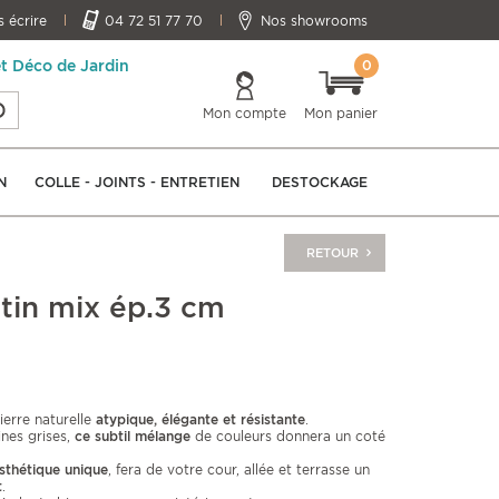
 écrire
04 72 51 77 70
Nos showrooms
0
et Déco de Jardin
Mon compte
Mon panier
N
COLLE - JOINTS - ENTRETIEN
DESTOCKAGE
RETOUR
rtin mix ép.3 cm
ierre naturelle
atypique, élégante et résistante
.
nes grises,
ce subtil mélange
de couleurs donnera un coté
esthétique unique
, fera de votre cour, allée et terrasse un
t
.