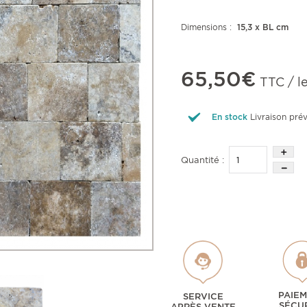
Dimensions :
15,3 x BL cm
65,50€
TTC / l
En stock
Livraison pré
Quantité :
PAIE
SERVICE
SÉCU
APRÈS VENTE