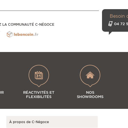
Besoin 
04 72 5
Z LA COMMUNAUTÉ C-NÉGOCE
UR
RÉACTIVITÉS ET
NOS
FLEXIBILITÉS
SHOWROOMS
À propos de C-Négoce