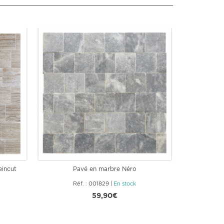
eincut
Pavé en marbre Néro
Pav
Réf. : 001829
|
En stock
Ré
59,90€