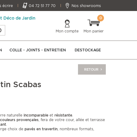
 écrire
04 72 51 77 70
Nos showrooms
0
et Déco de Jardin
Mon compte
Mon panier
N
COLLE - JOINTS - ENTRETIEN
DESTOCKAGE
RETOUR
rtin Scabas
rre naturelle
incomparable
et
résistante
.
 couleurs provençales
, fera de votre cour, allée et terrasse
sant
.
rge choix de
pavés en travertin
, nombreux formats,