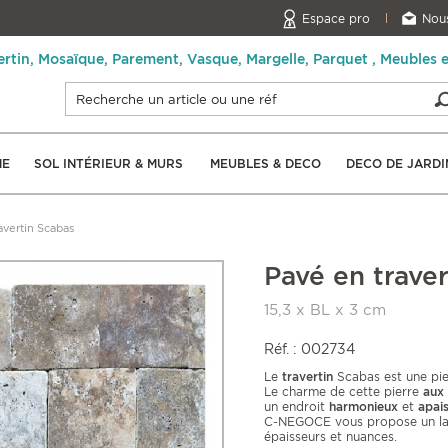
Espace pro
Nous
ertin, Mosaïque, Parement, Vasque, Margelle, Parquet , Meubles 
NE
SOL INTÉRIEUR & MURS
MEUBLES & DECO
DECO DE JARDI
avertin Scabas
Pavé en trave
15,3 x BL x 3 cm
Réf. : 002734
Le
travertin
Scabas est une pie
Le charme de cette pierre
aux
un endroit
harmonieux
et
apai
C-NEGOCE vous propose un la
épaisseurs et nuances.