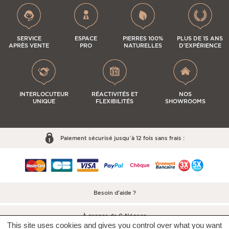
SERVICE
ESPACE
PIERRES 100%
PLUS DE 15 ANS
APRÈS VENTE
PRO
NATURELLES
D'EXPÉRIENCE
INTERLOCUTEUR
RÉACTIVITÉS ET
NOS
UNIQUE
FLEXIBILITÉS
SHOWROOMS
Paiement sécurisé jusqu’à 12 fois sans frais :
Besoin d'aide ?
À propos de C-Négoce
This site uses cookies and gives you control over what you want