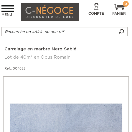
0
COMPTE
PANIER
MENU
Carrelage en marbre Nero Sablé
Lot de 40m² en Opus Romain
Réf.: 004632