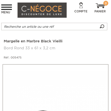
0
COMPTE
PANIER
MENU
Margelle en Marbre Black Vieilli
Bord Rond 33 x 61 x 3,2 cm
Réf.: 005475