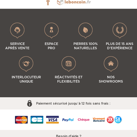
SERVICE
ESPACE
PIERRES 100%
PLUS DE 15 ANS
APRÈS VENTE
PRO
NATURELLES
D'EXPÉRIENCE
INTERLOCUTEUR
RÉACTIVITÉS ET
NOS
UNIQUE
FLEXIBILITÉS
SHOWROOMS
Paiement sécurisé jusqu’à 12 fois sans frais :
Besoin d'aide ?