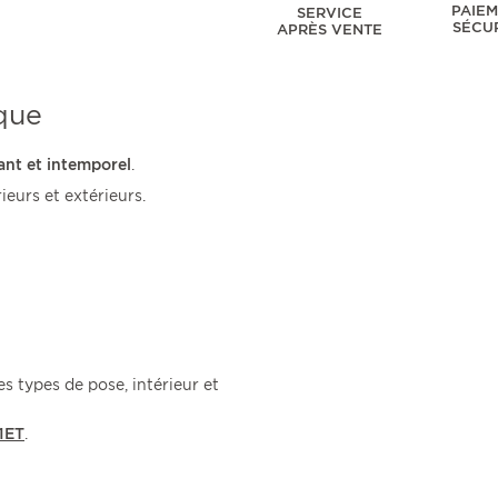
PAIE
SERVICE
SÉCU
APRÈS VENTE
que
ant et intemporel
.
ieurs et extérieurs.
s types de pose, intérieur et
1ET
.