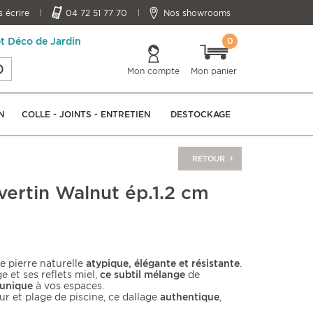
 écrire
04 72 51 77 70
Nos showrooms
0
et Déco de Jardin
Mon compte
Mon panier
N
COLLE - JOINTS - ENTRETIEN
DESTOCKAGE
RETOUR
vertin Walnut ép.1.2 cm
 pierre naturelle
atypique, élégante et résistante
.
 et ses reflets miel,
ce subtil mélange
de
unique
à vos espaces.
eur et plage de piscine, ce dallage
authentique
,