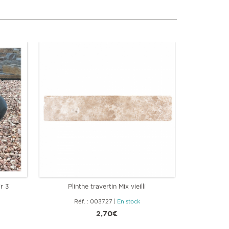
r 3
Plinthe travertin Mix vieilli
Margelle 
Réf. : 003727
|
En stock
Ré
2,70€