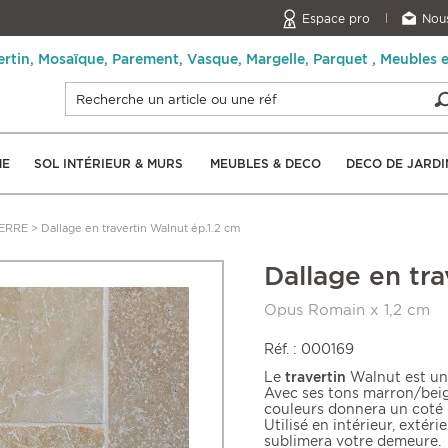
Espace pro
Nous
ertin, Mosaïque, Parement, Vasque, Margelle, Parquet , Meubles 
NE
SOL INTÉRIEUR & MURS
MEUBLES & DECO
DECO DE JARDI
ERRE
>
Dallage en travertin Walnut ép.1.2 cm
Dallage en tra
Opus Romain x 1,2 cm
Réf. : 000169
Le
travertin
Walnut est une
Avec ses tons marron/beige
couleurs donnera un coté
Utilisé en intérieur, extéri
sublimera votre demeure.