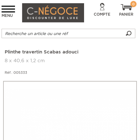
0
COMPTE
PANIER
MENU
Plinthe travertin Scabas adouci
8 x 40,6 x 1,2 cm
Réf.: 005333