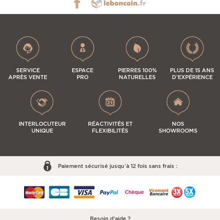
SERVICE
ESPACE
PIERRES 100%
PLUS DE 15 ANS
APRÈS VENTE
PRO
NATURELLES
D'EXPÉRIENCE
INTERLOCUTEUR
RÉACTIVITÉS ET
NOS
UNIQUE
FLEXIBILITÉS
SHOWROOMS
Paiement sécurisé jusqu’à 12 fois sans frais :
Besoin d'aide ?