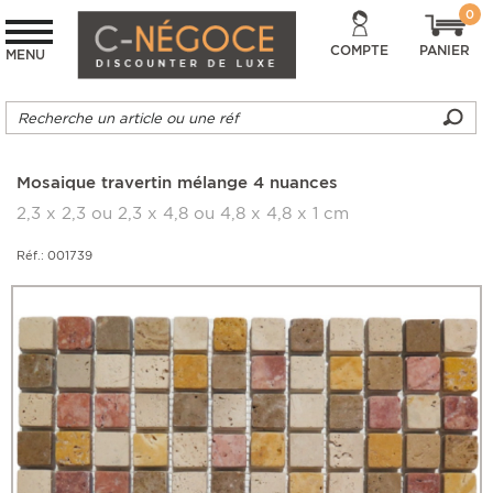
0
COMPTE
PANIER
MENU
Mosaique travertin mélange 4 nuances
2,3 x 2,3 ou 2,3 x 4,8 ou 4,8 x 4,8 x 1 cm
Réf.: 001739