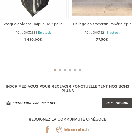
Vasque colonne Jaipur Noir polie
Dallage en travertin Impéria ép.3
45 x 45
cm
Réf. : 003265
|
En stock
Réf. : 000132
|
En stock
1 490,00€
77,50€
INSCRIVEZ-VOUS POUR RECEVOIR PONCTUELLEMENT NOS BONS
PLANS
JE M'INSCRIS
REJOIGNEZ LA COMMUNAUTÉ C-NÉGOCE