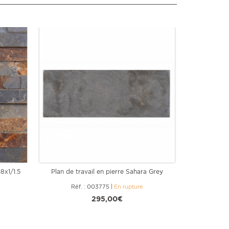
8x1/1.5
Plan de travail en pierre Sahara Grey
Gazon s
Réf. : 003775
|
En rupture
Ré
295,00€