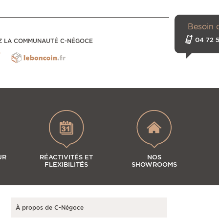
Besoin 
04 72 5
Z LA COMMUNAUTÉ C-NÉGOCE
UR
RÉACTIVITÉS ET
NOS
FLEXIBILITÉS
SHOWROOMS
À propos de C-Négoce