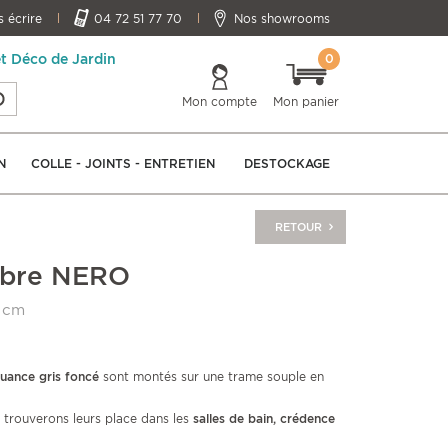
 écrire
04 72 51 77 70
Nos showrooms
0
et Déco de Jardin
Mon compte
Mon panier
N
COLLE - JOINTS - ENTRETIEN
DESTOCKAGE
RETOUR
rbre NERO
1 cm
uance gris foncé
sont montés sur une trame souple en
 trouverons leurs place dans les
salles de bain, crédence