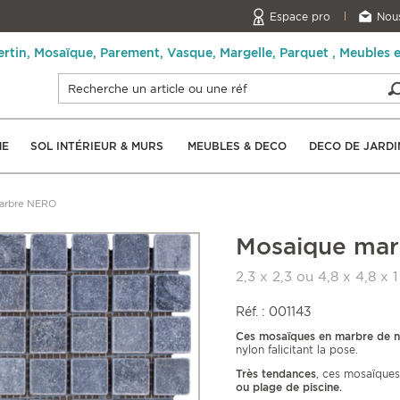
Espace pro
Nous
ertin, Mosaïque, Parement, Vasque, Margelle, Parquet , Meubles 
NE
SOL INTÉRIEUR & MURS
MEUBLES & DECO
DECO DE JARDI
arbre NERO
Mosaique ma
2,3 x 2,3 ou 4,8 x 4,8 x 
Réf. : 001143
Ces mosaïques en marbre
de n
nylon falicitant la pose.
Très tendances
, ces mosaïques
ou plage de piscine.