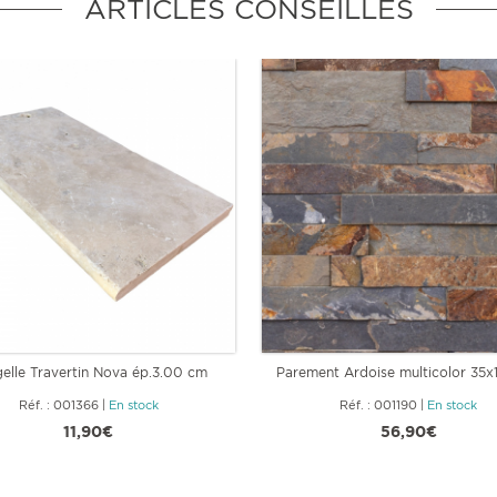
ARTICLES CONSEILLÉS
elle Travertin Nova ép.3.00 cm
Parement Ardoise multicolor 35x1
Réf. : 001366
|
En stock
Réf. : 001190
|
En stock
11,90€
56,90€