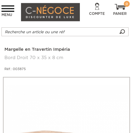
0
COMPTE
PANIER
MENU
Margelle en Travertin Impéria
Bord Droit 70 x 35 x 8 cm
Réf.: 003875