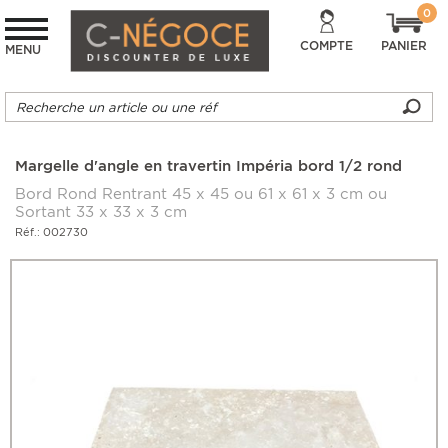
0
COMPTE
PANIER
MENU
Margelle d'angle en travertin Impéria bord 1/2 rond
Bord Rond Rentrant 45 x 45 ou 61 x 61 x 3 cm ou
Sortant 33 x 33 x 3 cm
Réf.: 002730