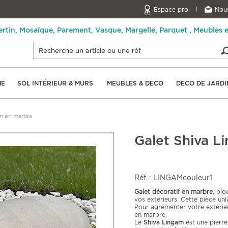
Espace pro
Nous
ertin, Mosaïque, Parement, Vasque, Margelle, Parquet , Meubles 
NE
SOL INTÉRIEUR & MURS
MEUBLES & DECO
DECO DE JARDI
am en marbre
Galet Shiva L
Réf. : LINGAMcouleur1
Galet décoratif en marbre
, bl
vos extérieurs. Cette pièce un
Pour agrémenter votre extérie
en marbre.
Le
Shiva Lingam
est une pierre