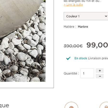
les énergies du Yin et du
…
> Lire la suite
Matière :
Marbre
99,00
390,00€
En stock
Livraison pré
Quantité :
que