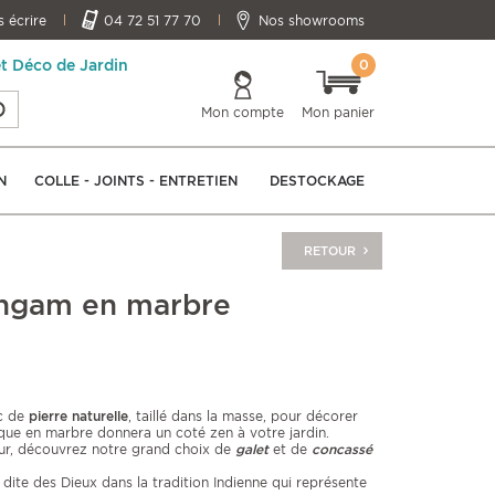
 écrire
04 72 51 77 70
Nos showrooms
0
et Déco de Jardin
Mon compte
Mon panier
N
COLLE - JOINTS - ENTRETIEN
DESTOCKAGE
RETOUR
ingam en marbre
oc de
pierre naturelle
, taillé dans la masse, pour décorer
ique en marbre donnera un coté zen à votre jardin.
ur, découvrez notre grand choix de
galet
et de
concassé
 dite des Dieux dans la tradition Indienne qui représente