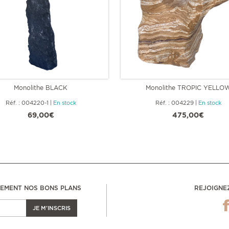
Monolithe BLACK
Monolithe TROPIC YELLO
Réf. : 004220-1
|
En stock
Réf. : 004229
|
En stock
69,00€
475,00€
LEMENT NOS BONS PLANS
REJOIGNE
JE M'INSCRIS