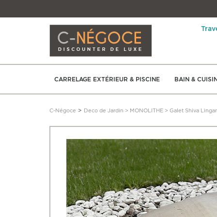
Trav
CARRELAGE EXTÉRIEUR & PISCINE
BAIN & CUISI
>
C-Négoce
Deco de Jardin
>
MONOLITHE
>
Galet Shiva Ling