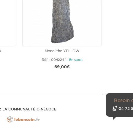
W
Monolithe YELLOW
M
Réf. : 004224-1
|
En stock
Réf
69,00€
Besoin 
04 72 5
Z LA COMMUNAUTÉ C-NÉGOCE