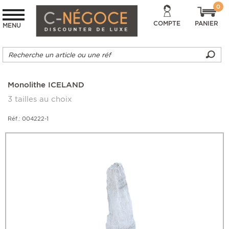
0
COMPTE
PANIER
MENU
Monolithe ICELAND
3 tailles au choix
Réf.: 004222-1