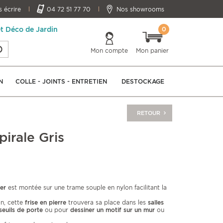
 écrire
04 72 51 77 70
Nos showrooms
0
et Déco de Jardin
Mon compte
Mon panier
N
COLLE - JOINTS - ENTRETIEN
DESTOCKAGE
RETOUR
pirale Gris
ver
est montée sur une trame souple en nylon facilitant la
on, cette
frise en pierre
trouvera sa place dans les
salles
seuils de porte
ou pour
dessiner un motif sur un mur
ou