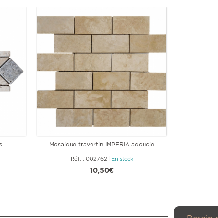
s
Mosaique travertin IMPERIA adoucie
LOT BORDU
Réf. : 002762
|
En stock
Ré
10,50€