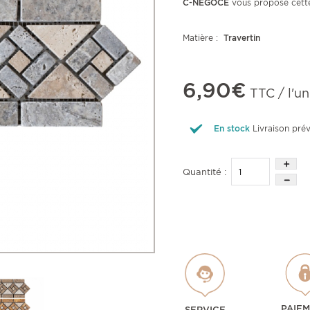
C-NÉGOCE
vous propose cette 
Matière :
Travertin
6,90€
TTC / l'un
En stock
Livraison pré
Quantité :
PAIE
SERVICE