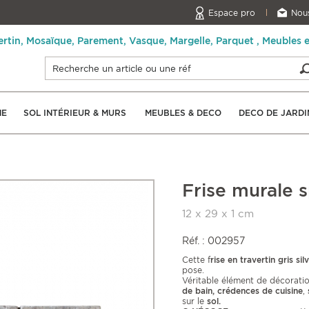
Espace pro
Nous
ertin, Mosaïque, Parement, Vasque, Margelle, Parquet , Meubles 
NE
SOL INTÉRIEUR & MURS
MEUBLES & DECO
DECO DE JARDI
Frise murale s
12 x 29 x 1 cm
Réf. : 002957
Cette f
rise en travertin gris sil
pose.
Véritable élément de décorati
de bain, crédences de cuisine
,
sur le
sol.