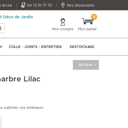
 écrire
04 72 51 77 70
Nos showrooms
0
et Déco de Jardin
Mon compte
Mon panier
N
COLLE - JOINTS - ENTRETIEN
DESTOCKAGE
RETOUR
arbre Lilac
ur sublimer vos extérieurs.