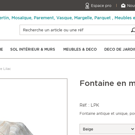
Espace pro
Nous
ertin, Mosaïque, Parement, Vasque, Margelle, Parquet , Meubles 
NE
SOL INTÉRIEUR & MURS
MEUBLES & DECO
DECO DE JARDI
e Lilac
Fontaine en m
Réf. : LPK
Fontaine antique et unique, po