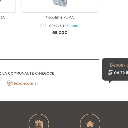
BRA
Monolithe PUMA
M
Réf. : 004223-1
|
En stock
Réf
69,00€
Besoin 
04 72 5
Z LA COMMUNAUTÉ C-NÉGOCE