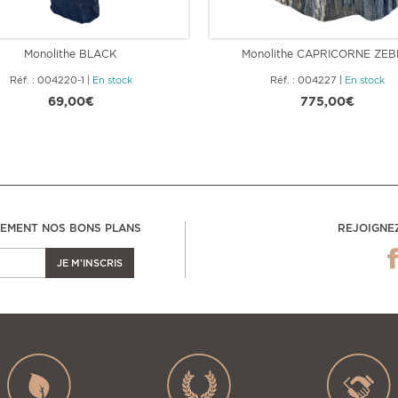
Monolithe BLACK
Monolithe CAPRICORNE ZE
Réf. : 004220-1
|
En stock
Réf. : 004227
|
En stock
69,00€
775,00€
LEMENT NOS BONS PLANS
REJOIGNE
JE M'INSCRIS