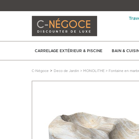
Trav
CARRELAGE EXTÉRIEUR & PISCINE
BAIN & CUISI
>
C-Négoce
Deco de Jardin
>
MONOLITHE
>
Fontaine en marbr