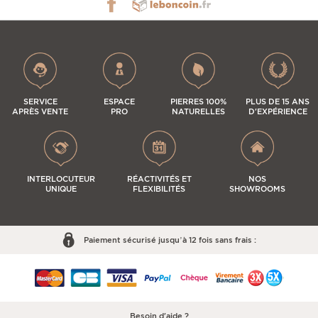
SERVICE
ESPACE
PIERRES 100%
PLUS DE 15 ANS
APRÈS VENTE
PRO
NATURELLES
D'EXPÉRIENCE
INTERLOCUTEUR
RÉACTIVITÉS ET
NOS
UNIQUE
FLEXIBILITÉS
SHOWROOMS
Paiement sécurisé jusqu’à 12 fois sans frais :
Besoin d'aide ?