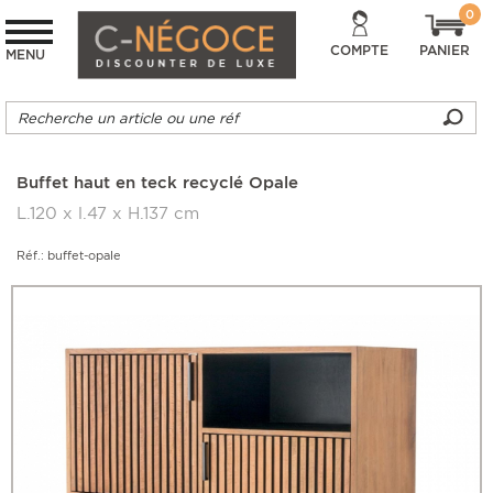
0
COMPTE
PANIER
MENU
Buffet haut en teck recyclé Opale
L.120 x l.47 x H.137 cm
Réf.: buffet-opale