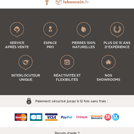
SERVICE
ESPACE
PIERRES 100%
PLUS DE 15 ANS
APRÈS VENTE
PRO
NATURELLES
D'EXPÉRIENCE
INTERLOCUTEUR
RÉACTIVITÉS ET
NOS
UNIQUE
FLEXIBILITÉS
SHOWROOMS
Paiement sécurisé jusqu’à 12 fois sans frais :
Besoin d'aide ?