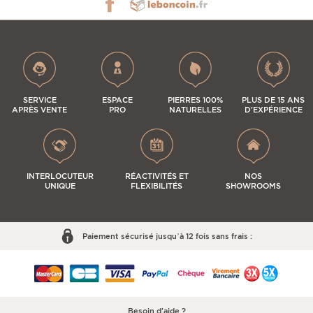
SERVICE
ESPACE
PIERRES 100%
PLUS DE 15 ANS
APRÈS VENTE
PRO
NATURELLES
D'EXPÉRIENCE
INTERLOCUTEUR
RÉACTIVITÉS ET
NOS
UNIQUE
FLEXIBILITÉS
SHOWROOMS
Paiement sécurisé jusqu’à 12 fois sans frais :
Besoin d'aide ?