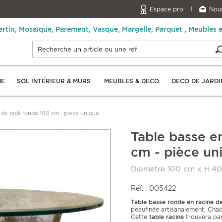
Espace pro
Nous
ertin, Mosaïque, Parement, Vasque, Margelle, Parquet , Meubles 
NE
SOL INTÉRIEUR & MURS
MEUBLES & DECO
DECO DE JARDI
e de teck ronde 100 cm - pièce unique
Table basse e
cm - pièce un
Diamètre 100 cm x H.4
Réf. : 005422
Table basse ronde en racine d
peaufinée artisanalement. Ch
Cette
table racine
trouvera par