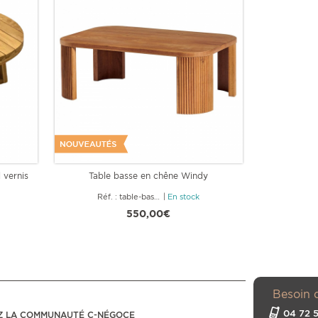
 vernis
Table basse en chêne Windy
Table rep
Réf. : table-basse-windy
|
En stock
Ré
550,00€
Besoin 
04 72 5
Z LA COMMUNAUTÉ C-NÉGOCE