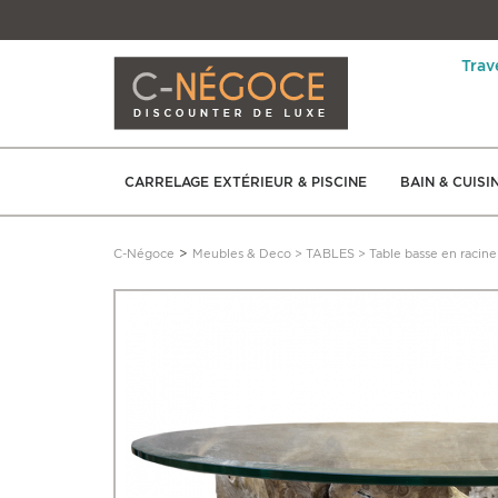
Trav
CARRELAGE EXTÉRIEUR & PISCINE
BAIN & CUISI
>
C-Négoce
Meubles & Deco
>
TABLES
>
Table basse en racin