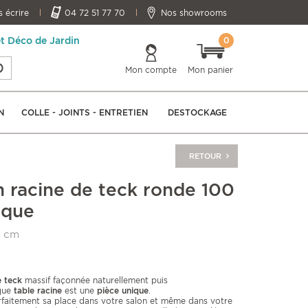
 écrire
04 72 51 77 70
Nos showrooms
0
et Déco de Jardin
Mon compte
Mon panier
N
COLLE - JOINTS - ENTRETIEN
DESTOCKAGE
RETOUR
n racine de teck ronde 100
ique
0 cm
e teck
massif façonnée naturellement puis
aque
table racine
est une
pièce unique
.
faitement sa place dans votre salon et même dans votre