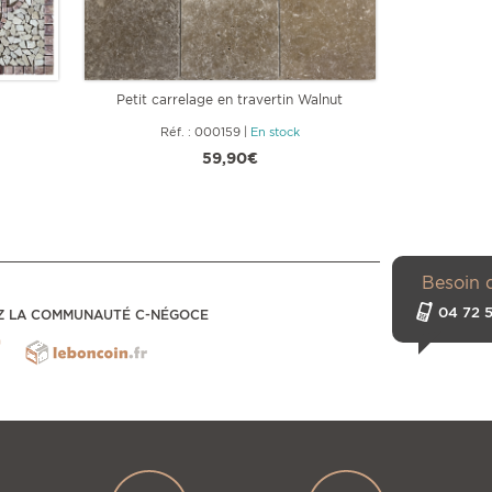
Petit carrelage en travertin Walnut
Bordu
Réf. : 000159
|
En stock
Ré
59,90€
Besoin 
04 72 5
Z LA COMMUNAUTÉ C-NÉGOCE