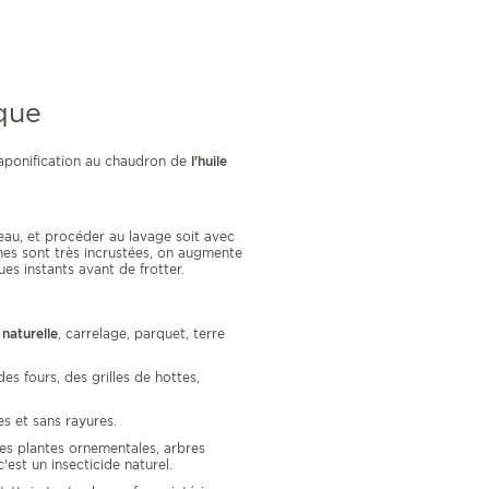
que
aponification au chaudron de
l'huile
eau, et procéder au lavage soit avec
ches sont très incrustées, on augmente
es instants avant de frotter.
 naturelle
, carrelage, parquet, terre
des fours, des grilles de hottes,
es et sans rayures.
, les plantes ornementales, arbres
c'est un insecticide naturel.