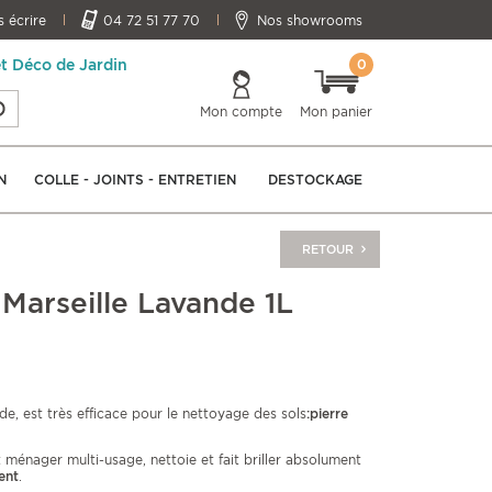
 écrire
04 72 51 77 70
Nos showrooms
0
et Déco de Jardin
Mon compte
Mon panier
N
COLLE - JOINTS - ENTRETIEN
DESTOCKAGE
RETOUR
 Marseille Lavande 1L
nde, est très efficace pour le nettoyage des sols
:pierre
 ménager multi-usage, nettoie et fait briller absolument
ent
.