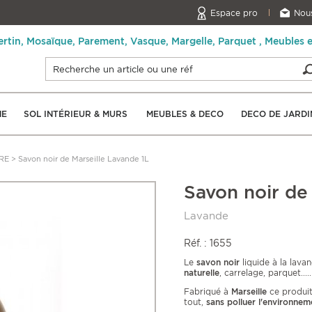
Espace pro
Nous
ertin, Mosaïque, Parement, Vasque, Margelle, Parquet , Meubles 
NE
SOL INTÉRIEUR & MURS
MEUBLES & DECO
DECO DE JARDI
RE
>
Savon noir de Marseille Lavande 1L
Savon noir de
Lavande
Réf. : 1655
Le
savon noir
liquide à la lava
naturelle
, carrelage, parquet.....
Fabriqué à
Marseille
ce produit
tout,
sans polluer l'environnem