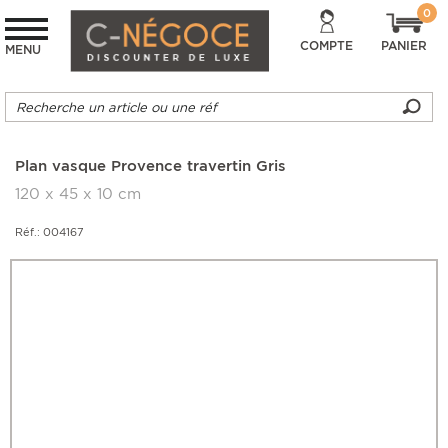
0
COMPTE
PANIER
MENU
Plan vasque Provence travertin Gris
120 x 45 x 10 cm
Réf.: 004167