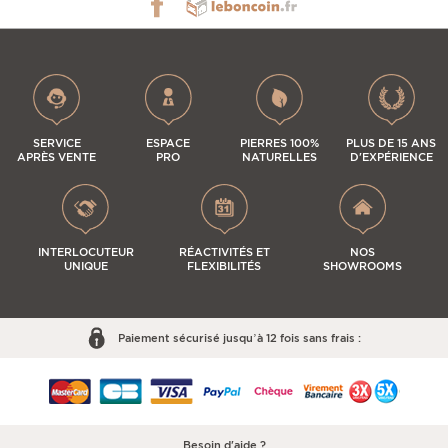
SERVICE
ESPACE
PIERRES 100%
PLUS DE 15 ANS
APRÈS VENTE
PRO
NATURELLES
D'EXPÉRIENCE
INTERLOCUTEUR
RÉACTIVITÉS ET
NOS
UNIQUE
FLEXIBILITÉS
SHOWROOMS
Paiement sécurisé jusqu’à 12 fois sans frais :
Besoin d'aide ?