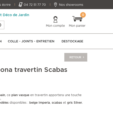
 écrire
04 72 51 77 70
Nos showrooms
0
et Déco de Jardin
Mon compte
Mon panier
N
COLLE - JOINTS - ENTRETIEN
DESTOCKAGE
RETOUR
ona travertin Scabas
bain
, ce
plan vasque
en travertin apportera une touche
.
dèles
disponibles :
beige Imperia
,
scabas
et
gris Silver
.