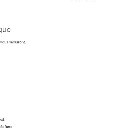
que
vous séduiront.
ol.
léofuge
.