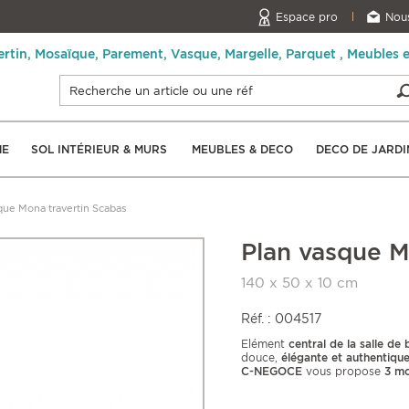
Espace pro
Nous
ertin, Mosaïque, Parement, Vasque, Margelle, Parquet , Meubles 
NE
SOL INTÉRIEUR & MURS
MEUBLES & DECO
DECO DE JARDI
que Mona travertin Scabas
Plan vasque M
140 x 50 x 10 cm
Réf. : 004517
Elément
central de la salle de 
douce,
élégante et authentique
C-NEGOCE
vous propose
3 mo