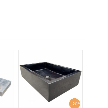
-20
%