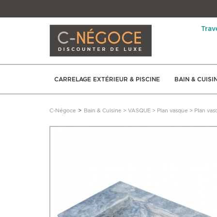
Trav
CARRELAGE EXTÉRIEUR & PISCINE
BAIN & CUISI
>
C-Négoce
Bain & Cuisine
>
VASQUE
>
Plan vasque
>
Plan vas