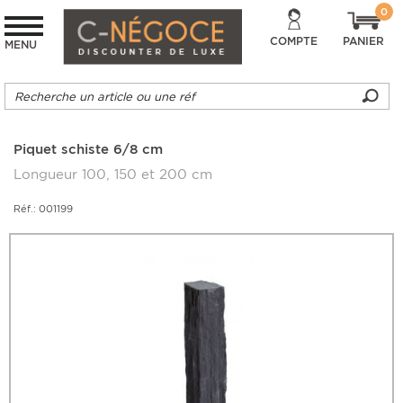
0
COMPTE
PANIER
MENU
Piquet schiste 6/8 cm
Longueur 100, 150 et 200 cm
Réf.: 001199