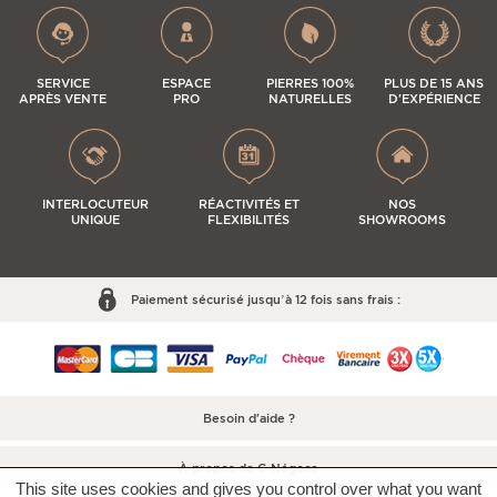
SERVICE
ESPACE
PIERRES 100%
PLUS DE 15 ANS
APRÈS VENTE
PRO
NATURELLES
D'EXPÉRIENCE
INTERLOCUTEUR
RÉACTIVITÉS ET
NOS
UNIQUE
FLEXIBILITÉS
SHOWROOMS
Paiement sécurisé jusqu’à 12 fois sans frais :
Besoin d'aide ?
À propos de C-Négoce
This site uses cookies and gives you control over what you want