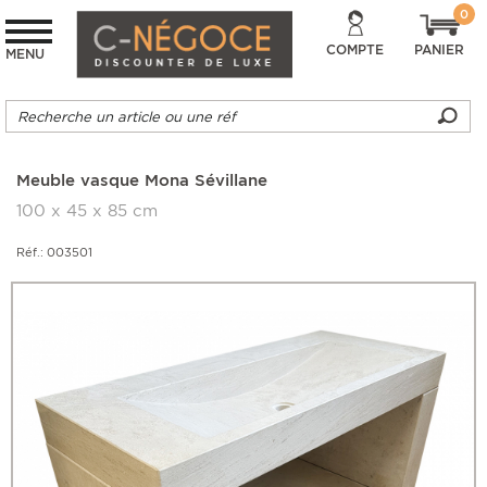
0
COMPTE
PANIER
MENU
Meuble vasque Mona Sévillane
100 x 45 x 85 cm
Réf.: 003501