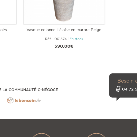
oirs
Vasque colonne Héloïse en marbre Beige
M
Réf. : 001574
|
En stock
Réf
590,00€
Besoin 
04 72 5
Z LA COMMUNAUTÉ C-NÉGOCE