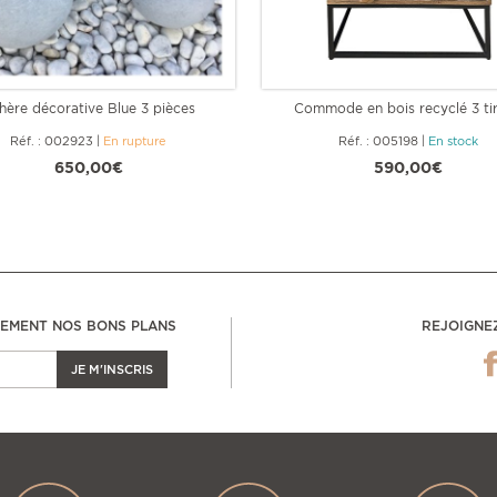
hère décorative Blue 3 pièces
Commode en bois recyclé 3 tir
Réf. : 002923
|
En rupture
Réf. : 005198
|
En stock
650,00€
590,00€
LEMENT NOS BONS PLANS
REJOIGNE
JE M'INSCRIS