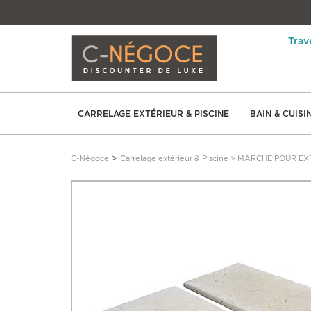
Trav
CARRELAGE EXTÉRIEUR & PISCINE
BAIN & CUISI
>
C-Négoce
Carrelage extérieur & Piscine
>
MARCHE POUR EX