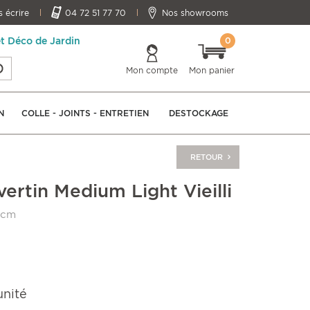
 écrire
04 72 51 77 70
Nos showrooms
0
et Déco de Jardin
Mon compte
Mon panier
N
COLLE - JOINTS - ENTRETIEN
DESTOCKAGE
RETOUR
ertin Medium Light Vieilli
 cm
unité