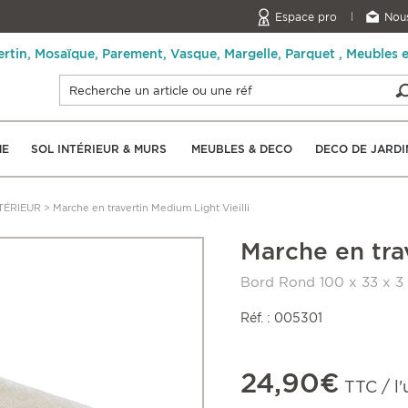
Espace pro
Nous
ertin, Mosaïque, Parement, Vasque, Margelle, Parquet , Meubles 
NE
SOL INTÉRIEUR & MURS
MEUBLES & DECO
DECO DE JARDI
TÉRIEUR
>
Marche en travertin Medium Light Vieilli
Marche en trav
Bord Rond 100 x 33 x 3
Réf. : 005301
24,90€
TTC / l'