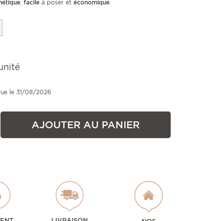
hétique
,
facile
à poser et
économique
.
unité
vue le 31/08/2026
AJOUTER AU PANIER
MENT
LIVRAISON