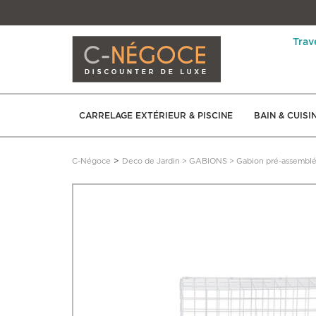
Trav
CARRELAGE EXTÉRIEUR & PISCINE
BAIN & CUISI
>
C-Négoce
Deco de Jardin
>
GABIONS
>
Gabion pré-assemblé 