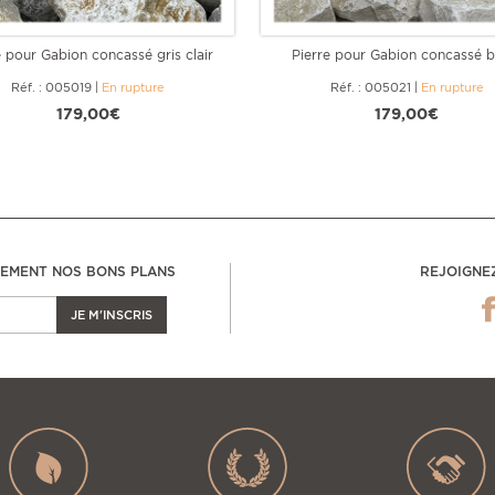
e pour Gabion concassé gris clair
Pierre pour Gabion concassé b
Réf. : 005019
|
En rupture
Réf. : 005021
|
En rupture
179,00€
179,00€
LEMENT NOS BONS PLANS
REJOIGNE
JE M'INSCRIS