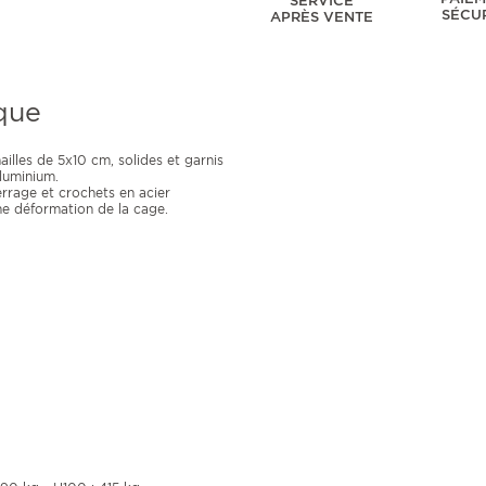
SERVICE
SÉCU
APRÈS VENTE
que
illes de 5x10 cm, solides et garnis
aluminium.
errage et crochets en acier
ne déformation de la cage.