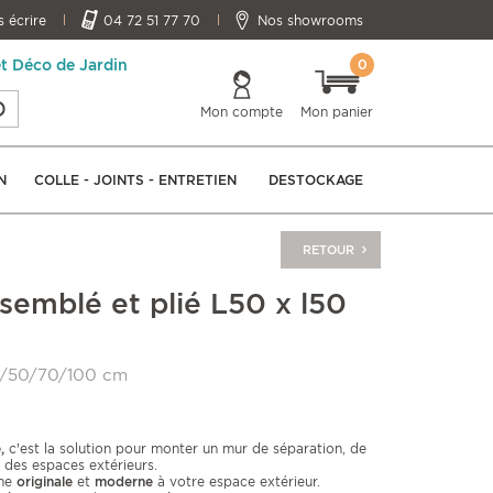
 écrire
04 72 51 77 70
Nos showrooms
0
et Déco de Jardin
Mon compte
Mon panier
N
COLLE - JOINTS - ENTRETIEN
DESTOCKAGE
RETOUR
semblé et plié L50 x l50
30/50/70/100 cm
é,
c'est la solution pour monter un mur de séparation, de
 des espaces extérieurs.
che
originale
et
moderne
à votre espace extérieur.