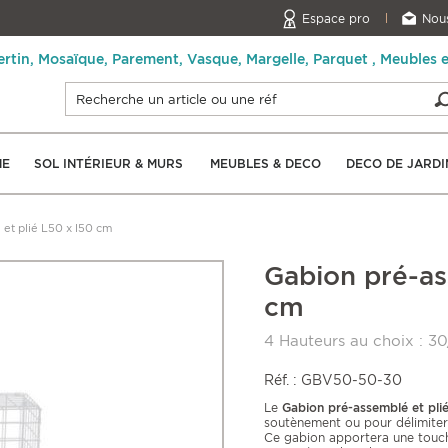
Espace pro
Nous
ertin, Mosaïque, Parement, Vasque, Margelle, Parquet , Meubles 
NE
SOL INTÉRIEUR & MURS
MEUBLES & DECO
DECO DE JARDI
et plié L50 x l50 cm
Gabion pré-as
cm
4 Hauteurs au choix : 
Réf. : GBV50-50-30
Le
Gabion pré-assemblé et pli
soutènement ou pour délimiter
Ce gabion apportera une tou