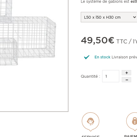
Le système de gabions est
est
49,50€
TTC / l'
En stock
Livraison pré
Quantité :
PAIE