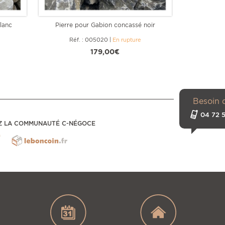
lanc
Pierre pour Gabion concassé noir
Sphère dé
Réf. : 005020
|
En rupture
Réf
179,00€
Besoin 
04 72 5
Z LA COMMUNAUTÉ C-NÉGOCE