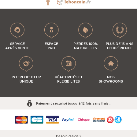
SERVICE
ESPACE
PIERRES 100%
PLUS DE 15 ANS
APRÈS VENTE
PRO
NATURELLES
D'EXPÉRIENCE
INTERLOCUTEUR
RÉACTIVITÉS ET
NOS
UNIQUE
FLEXIBILITÉS
SHOWROOMS
Paiement sécurisé jusqu’à 12 fois sans frais :
Besoin d'aide ?