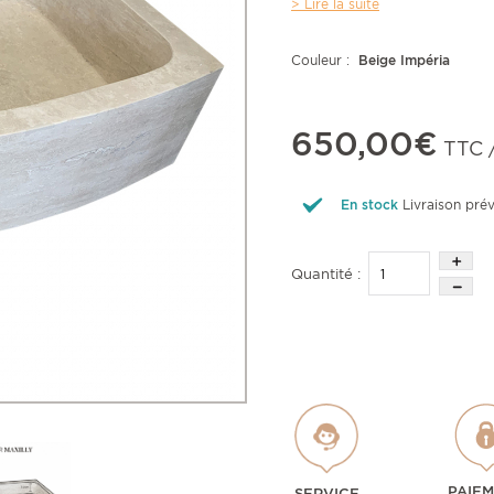
> Lire la suite
Couleur :
Beige Impéria
650,00€
TTC /
En stock
Livraison pré
Quantité :
PAIE
SERVICE