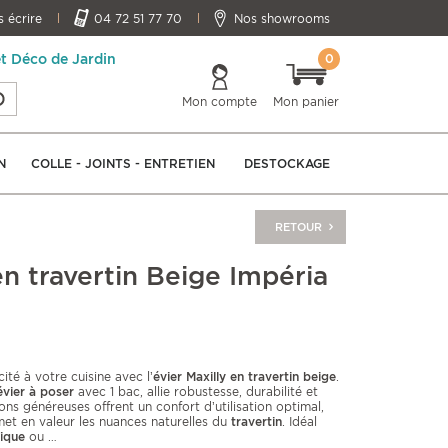
 écrire
04 72 51 77 70
Nos showrooms
0
et Déco de Jardin
Mon compte
Mon panier
N
COLLE - JOINTS - ENTRETIEN
DESTOCKAGE
RETOUR
en travertin Beige Impéria
té à votre cuisine avec l’
évier Maxilly en travertin beige
.
évier à poser
avec 1 bac, allie robustesse, durabilité et
ns généreuses offrent un confort d’utilisation optimal,
met en valeur les nuances naturelles du
travertin
. Idéal
tique
ou
…