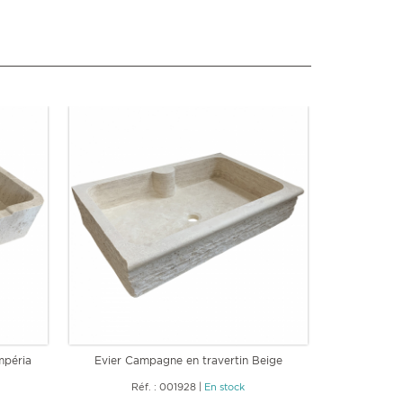
mpéria
Evier Campagne en travertin Beige
Savon no
Réf. : 001928
|
En stock
R