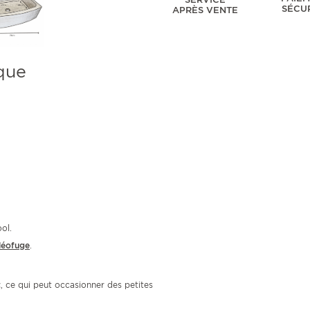
SÉCU
APRÈS VENTE
que
ol.
léofuge
.
t
, ce qui peut occasionner des petites