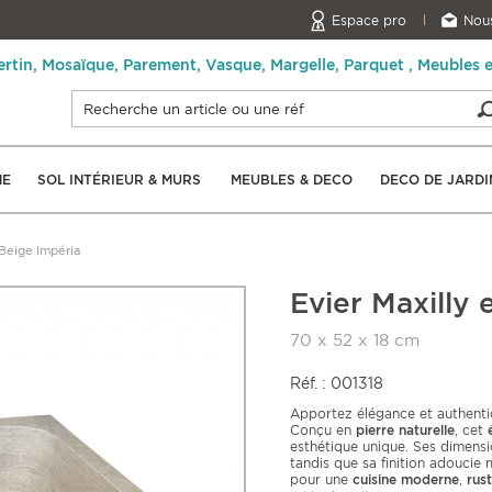
Espace pro
Nous
ertin, Mosaïque, Parement, Vasque, Margelle, Parquet , Meubles 
NE
SOL INTÉRIEUR & MURS
MEUBLES & DECO
DECO DE JARDI
 Beige Impéria
Evier Maxilly 
70 x 52 x 18 cm
Réf. : 001318
Apportez élégance et authentici
Conçu en
pierre naturelle
, cet
esthétique unique. Ses dimensio
tandis que sa finition adoucie 
pour une
cuisine moderne
,
rus