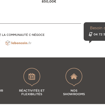
850,00€
Besoin 
04 72 5
Z LA COMMUNAUTÉ C-NÉGOCE
UR
RÉACTIVITÉS ET
NOS
FLEXIBILITÉS
SHOWROOMS