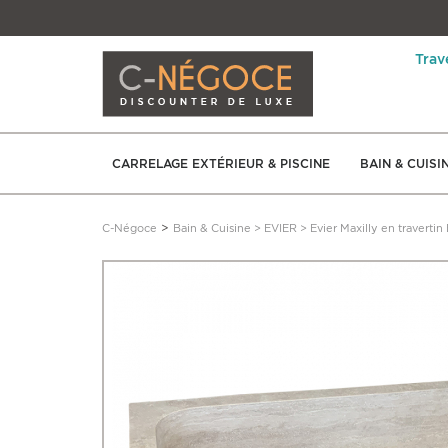
Trav
CARRELAGE EXTÉRIEUR & PISCINE
BAIN & CUISI
>
C-Négoce
Bain & Cuisine
>
EVIER
>
Evier Maxilly en travertin