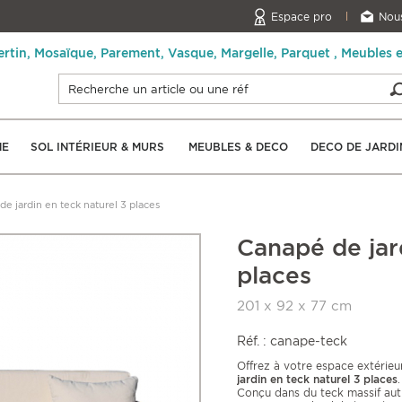
Espace pro
Nous
ertin, Mosaïque, Parement, Vasque, Margelle, Parquet , Meubles 
NE
SOL INTÉRIEUR & MURS
MEUBLES & DECO
DECO DE JARDI
e jardin en teck naturel 3 places
Canapé de jar
places
201 x 92 x 77 cm
Réf. : canape-teck
Offrez à votre espace extérie
jardin en teck naturel 3 places
.
Conçu dans du teck massif aut