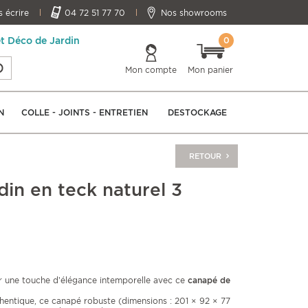
 écrire
04 72 51 77 70
Nos showrooms
0
et Déco de Jardin
Mon compte
Mon panier
N
COLLE - JOINTS - ENTRETIEN
DESTOCKAGE
RETOUR
din en teck naturel 3
ur une touche d’élégance intemporelle avec ce
canapé de
hentique, ce canapé robuste (dimensions : 201 × 92 × 77