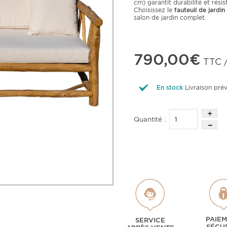
cm) garantit durabilité et rési
Choisissez le
fauteuil de jardin
salon de jardin complet.
790,00€
TTC /
En stock
Livraison pré
Quantité :
PAIE
SERVICE
SÉCU