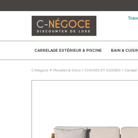
Trav
CARRELAGE EXTÉRIEUR & PISCINE
BAIN & CUISI
>
C-Négoce
Meubles & Deco
>
CHAISES ET ASSISES
>
Canapé d