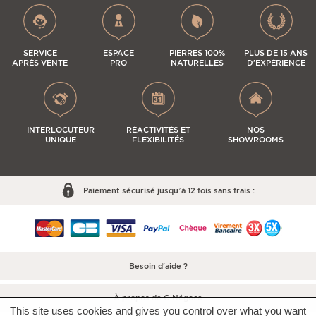
SERVICE
ESPACE
PIERRES 100%
PLUS DE 15 ANS
APRÈS VENTE
PRO
NATURELLES
D'EXPÉRIENCE
INTERLOCUTEUR
RÉACTIVITÉS ET
NOS
UNIQUE
FLEXIBILITÉS
SHOWROOMS
Paiement sécurisé jusqu’à 12 fois sans frais :
Besoin d'aide ?
À propos de C-Négoce
This site uses cookies and gives you control over what you want